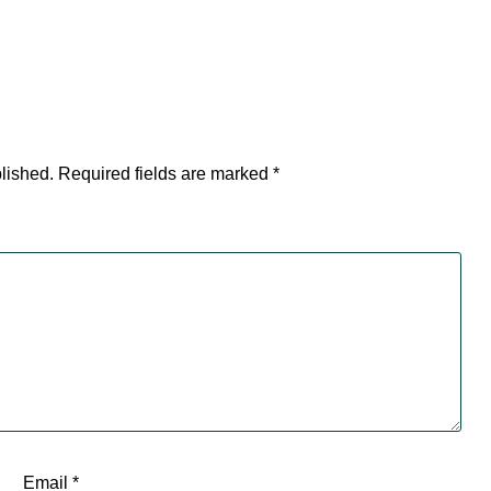
lished.
Required fields are marked
*
Email
*