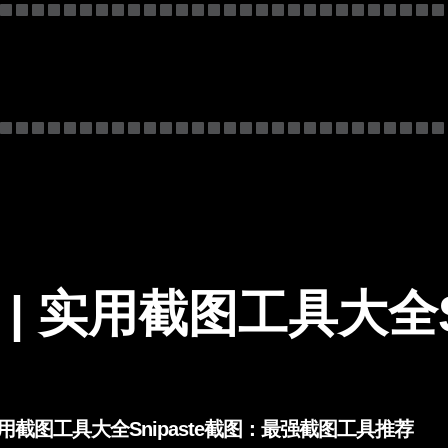
口 | 实用截图工具大全
| 实用截图工具大全Snipaste截图：最强截图工具推荐