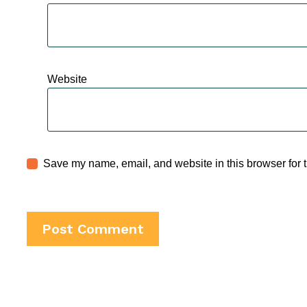
Website
Save my name, email, and website in this browser for 