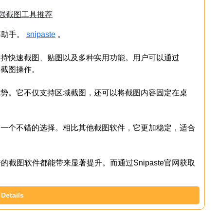
：最强截图工具推荐
率助手。
snipaste
。
件，支持快速截图、贴图以及多种实用功能。用户可以通过
的截图操作。
快等优势。它不仅支持区域截图，还可以将截图内容固定在桌
无疑是一个不错的选择。相比其他截图软件，它更加稳定，适合
截图软件都能带来显著提升。而通过Snipaste官网获取
Details