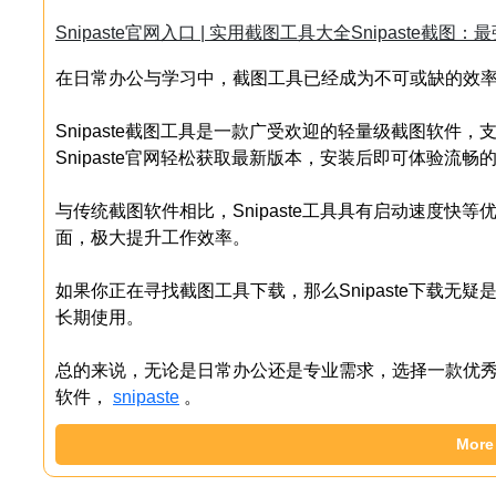
Snipaste官网入口 | 实用截图工具大全Snipaste截图
在日常办公与学习中，截图工具已经成为不可或缺的效
Snipaste截图工具是一款广受欢迎的轻量级截图软
Snipaste官网轻松获取最新版本，安装后即可体验流畅
与传统截图软件相比，Snipaste工具具有启动速度
面，极大提升工作效率。
如果你正在寻找截图工具下载，那么Snipaste下载
长期使用。
总的来说，无论是日常办公还是专业需求，选择一款优秀的
软件，
snipaste
。
More 